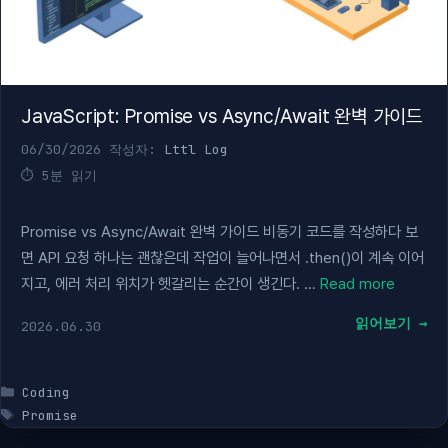
JavaScript: Promise vs Async/Await 완벽 가이드
06/30/2026
작성자:
Lttl Log
5분 읽기
Promise vs Async/Await 완벽 가이드 비동기 코드를 작성하다 보
면 API 요청 하나는 괜찮은데 작업이 늘어나면서 .then()이 계속 이어
지고, 에러 처리 위치가 헷갈리는 순간이 생긴다. …
Read more
읽어보기
2026.06.30
카
Coding
테
태
Promise
고
그
리