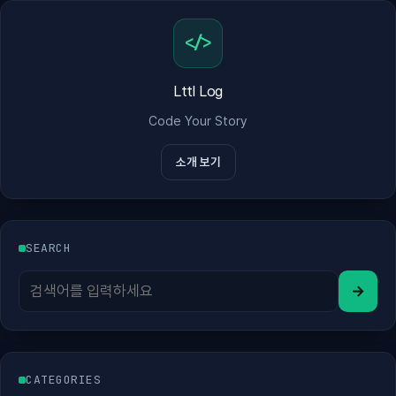
</>
Lttl Log
Code Your Story
소개 보기
SEARCH
→
CATEGORIES