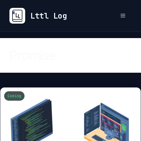
컨
텐
Lttl Log
메
츠
로
뉴
건
너
Promise
뛰
기
Coding