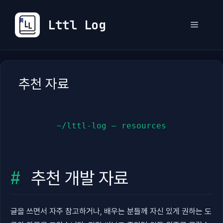
컨
텐
Lttl Log
메
츠
로
뉴
건
너
추천 자료
뛰
기
~/lttl-log — resources
추천 개발 자료
글을 쓰면서 자주 참고하거나, 배우는 분들께 자신 있게 권하는 도