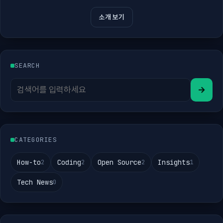
소개 보기
SEARCH
→
CATEGORIES
How-to
Coding
Open Source
Insights
2
2
2
1
Tech News
0