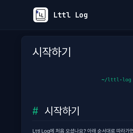
컨
텐
Lttl Log
츠
로
건
너
시작하기
뛰
기
~/lttl-log
시작하기
Lttl Log에 처음 오셨나요? 아래 순서대로 따라