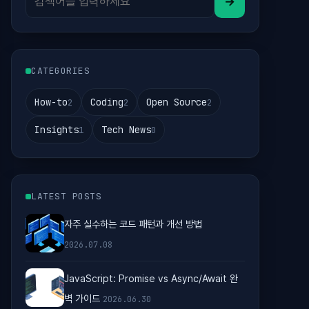
→
CATEGORIES
How-to
Coding
Open Source
2
2
2
Insights
Tech News
1
0
LATEST POSTS
자주 실수하는 코드 패턴과 개선 방법
2026.07.08
JavaScript: Promise vs Async/Await 완
벽 가이드
2026.06.30