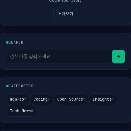
Code Your Story
소개 보기
SEARCH
→
CATEGORIES
How-to
Coding
Open Source
Insights
2
2
2
1
Tech News
0