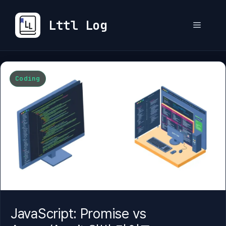
컨
텐
Lttl Log
메
츠
로
뉴
건
너
Coding
뛰
기
JavaScript: Promise vs