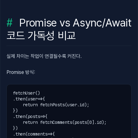
Promise vs Async/Await
코드 가독성 비교
실제 차이는 작업이 연결될수록 커진다.
Promise 방식:
fetchUser
.
then(
user
=>{

return
fetchPosts
(
user
.
id);

.
then(
posts
=>{

return
fetchComments
(
posts
[
0
]
.
id);

.
then(
comments
=>{
