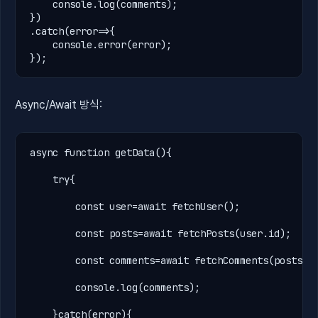
console
.
log(
comments
);

.
catch(
error
=>{

console
.
error(
error
);

});
Async/Await 방식:
async
function
getData
(){

try
{

const
user
=await
fetchUser
();

const
posts
=await
fetchPosts
(
user
.
id);

const
comments
=await
fetchComments
(
posts
[
0
console
.
log(
comments
);

    }
catch
(
error
){
