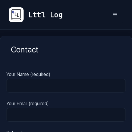
컨
텐
Lttl Log
메
츠
로
뉴
건
너
Contact
뛰
기
Your Name (required)
Your Email (required)