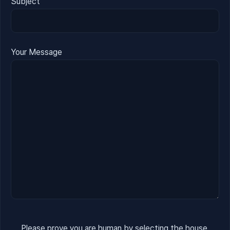
Subject
Your Message
Please prove you are human by selecting the
house
.