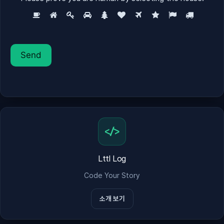
</>
Lttl Log
Code Your Story
소개 보기